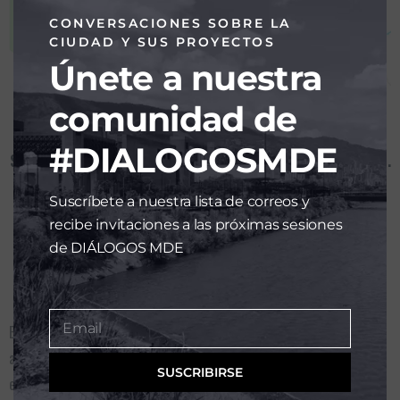
CONVERSACIONES SOBRE LA
CIUDAD Y SUS PROYECTOS
Únete a nuestra
comunidad de
ESTUDIO URBANÍSTICO, INMOBILIARIO Y JURÍDICO PARA EL
#DIALOGOSMDE
SANEAMIENTO DE UN PREDIO RURAL EN BUENOS AIRES, IBAGUÉ.
Avicola triple A S.A.S /Grupo BIOS
Suscríbete a nuestra lista de correos y
recibe invitaciones a las próximas sesiones
de DIÁLOGOS MDE
Ubicación: municipio de Ibagué, Colombia
Email
El Grupo empresarial BIOS es una compañía líder del sector
EMAIL
agroindustrial en Colombia cuyo enfoque es participar activamente
SUSCRIBIRSE
en todos los eslabones de la cadena de proteína y tiene como