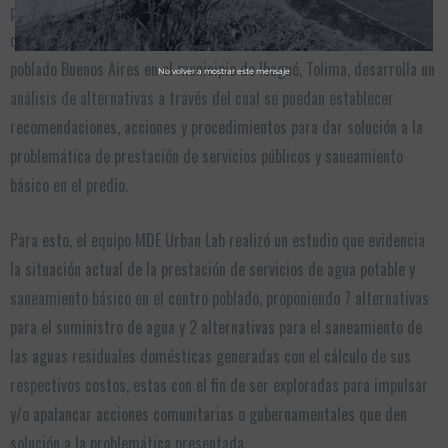
propósito superior el desarrollo del campo colombiano. Es por esto
que, en función de sanear uno de sus predios ubicado en el centro
poblado Buenos Aires en el municipio de Ibagué, Tolima, desarrolla un
No volver a mostrar este mensaje
análisis de alternativas a través del cual se puedan establecer
recomendaciones, acciones y procedimientos para dar solución a la
problemática de prestación de servicios públicos y saneamiento
básico en el predio.
Para esto, el equipo MDE Urban Lab realizó un estudio que evidencia
la situación actual de la prestación de servicios de agua potable y
saneamiento básico en el centro poblado, proponiendo 7 alternativas
para el suministro de agua y 2 alternativas para el saneamiento de
las aguas residuales domésticas generadas con el cálculo de sus
respectivos costos, estas con el fin de ser exploradas para impulsar
y/o apalancar acciones comunitarias o gubernamentales que den
solución a la problemática presentada.